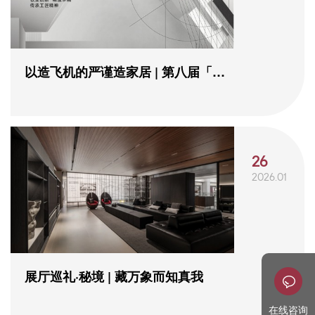
以造飞机的严谨造家居 | 第八届「寻
找德贝工匠」活...
26
2026.01
展厅巡礼·秘境 | 藏万象而知真我
在线咨询