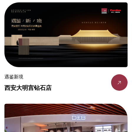
遇鉴新境
西安大明宫钻石店